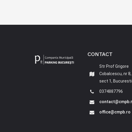
CONTACT
Str Prof Grigore
Cobalcescu, nr 8,
sect 1, Bucuresti
0374887796
contact@cmpb.
office@cmpb.ro