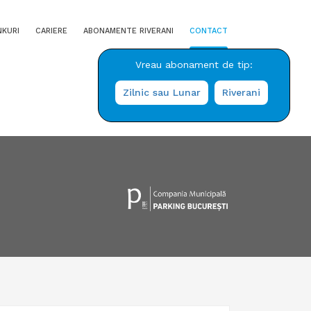
NKURI
CARIERE
ABONAMENTE RIVERANI
CONTACT
Vreau abonament de tip:
Zilnic sau Lunar
Riverani